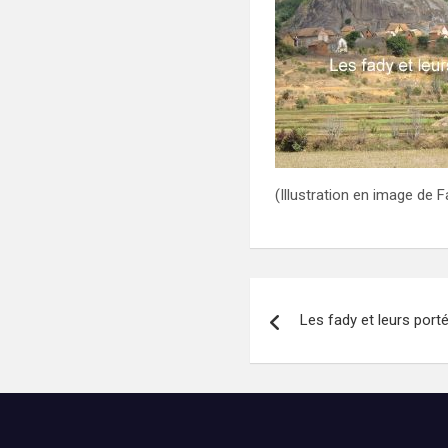
(Illustration en image de F
Navigation
Les fady et leurs port
de
l’article