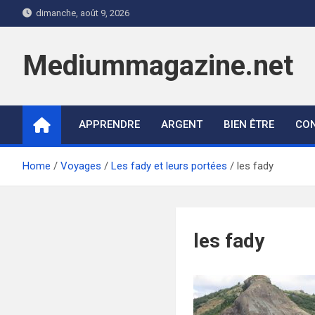
Skip
dimanche, août 9, 2026
to
content
Mediummagazine.net
APPRENDRE
ARGENT
BIEN ÊTRE
CON
Home
Voyages
Les fady et leurs portées
les fady
les fady