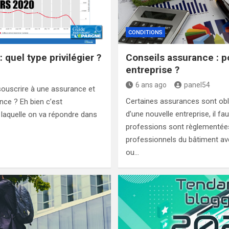
CONDITIONS
 quel type privilégier ?
Conseils assurance : p
entreprise ?
6 ans ago
panel54
 souscrire à une assurance et
Certaines assurances sont obli
nce ? Eh bien c’est
d’une nouvelle entreprise, il f
 laquelle on va répondre dans
professions sont règlementée
professionnels du bâtiment av
ou…