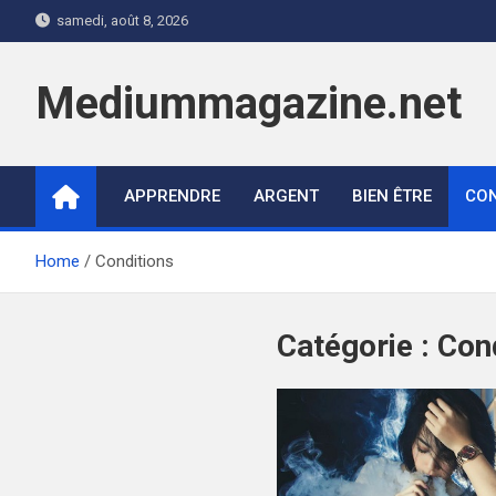
Skip
samedi, août 8, 2026
to
content
Mediummagazine.net
APPRENDRE
ARGENT
BIEN ÊTRE
CON
Home
Conditions
Catégorie :
Con