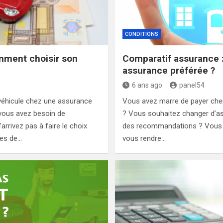
CONDITIONS
mment choisir son
Comparatif assurance :
assurance préférée ?
6 ans ago
panel54
véhicule chez une assurance
Vous avez marre de payer che
t vous avez besoin de
? Vous souhaitez changer d’as
rivez pas à faire le choix
des recommandations ? Vous a
les de…
vous rendre…